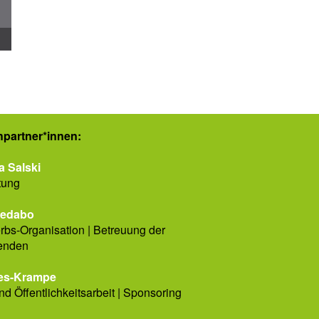
­partner*innen:
a Salski
tung
Ledabo
bs-Organisation | Betreuung der
enden
es-Krampe
nd Öffentlichkeitsarbeit | Sponsoring