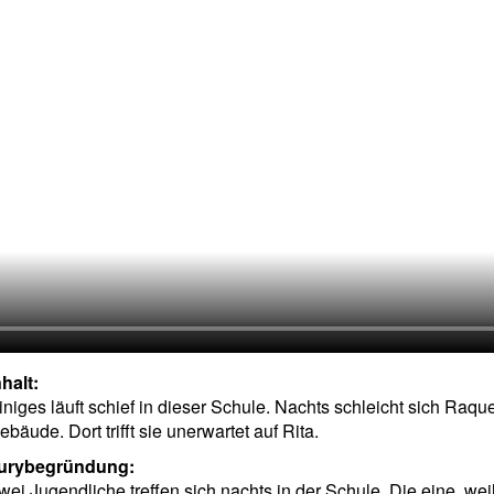
nhalt:
iniges läuft schief in dieser Schule. Nachts schleicht sich Raqu
ebäude. Dort trifft sie unerwartet auf Rita.
urybegründung:
wei Jugendliche treffen sich nachts in der Schule. Die eine, wei