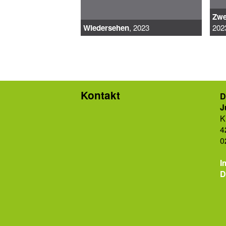
Zwe
Wiedersehen
, 2023
202
Kontakt
D
J
K
4
0
I
D