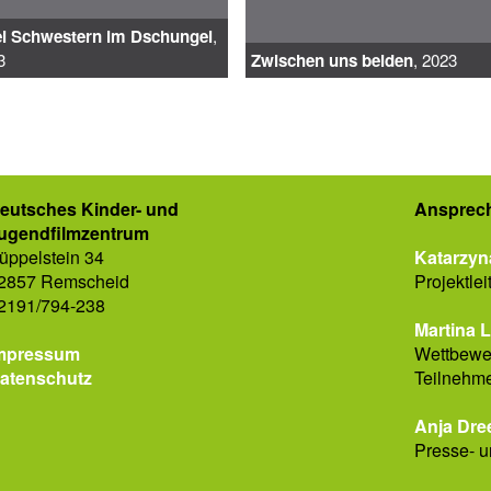
i Schwestern im Dschungel
,
3
Zwischen uns beiden
, 2023
eutsches Kinder- und
Ansprech
ugendfilmzentrum
üppelstein 34
Katarzyn
2857 Remscheid
Projektlei
2191/794-238
Martina 
mpressum
Wettbewer
atenschutz
Teilnehm
Anja Dre
Presse- u