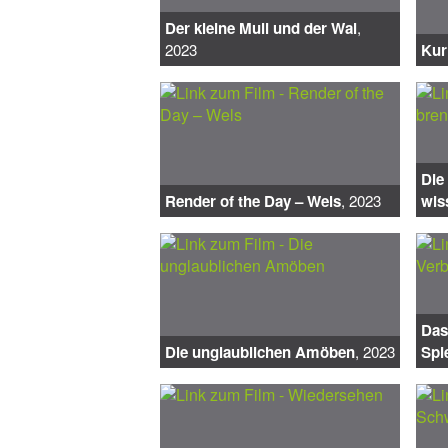
Der kleine Muli und der Wal
,
2023
Kur
Die
Render of the Day – Wels
, 2023
wis
Das
Die unglaublichen Amöben
, 2023
Spi