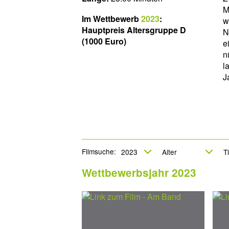
M
Im Wettbewerb
2023
:
w
Hauptpreis Altersgruppe D
N
(1000 Euro)
e
n
l
J
Filmsuche:
Wettbewerbsjahr 2023