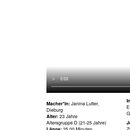
I
Macher*in:
Janina Lutter,
E
Dieburg
G
Alter:
23 Jahre
Altersgruppe D (21-25 Jahre)
J
Länge:
25.00 Minuten
Z