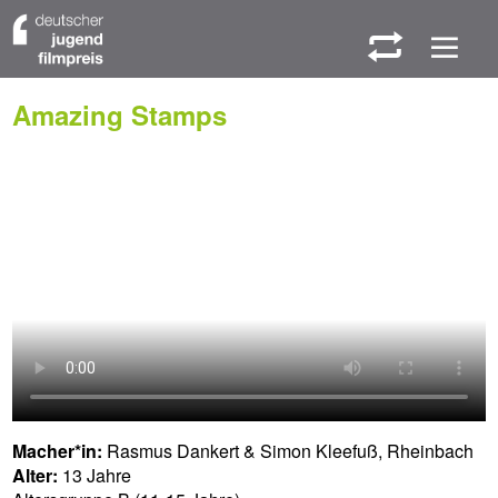
W
M
Amazing Stamps
Macher*in:
Rasmus Dankert & Simon Kleefuß, Rheinbach
Alter:
13 Jahre