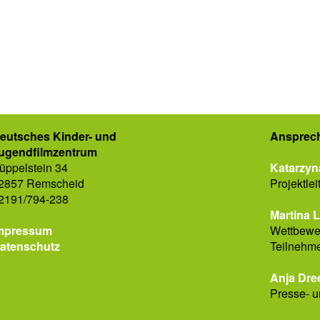
eutsches Kinder- und
Ansprech
ugendfilmzentrum
üppelstein 34
Katarzyn
2857 Remscheid
Projektlei
2191/794-238
Martina 
mpressum
Wettbewer
atenschutz
Teilnehm
Anja Dre
Presse- u