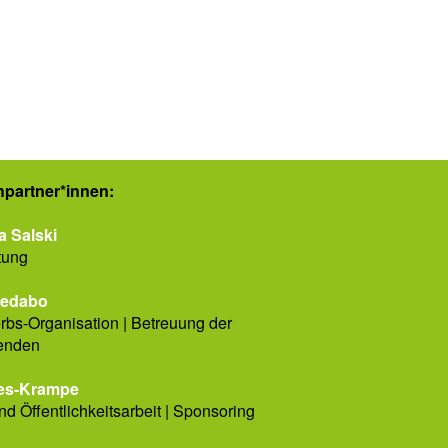
­partner*innen:
a Salski
tung
Ledabo
bs-Organisation | Betreuung der
enden
es-Krampe
nd Öffentlichkeitsarbeit | Sponsoring