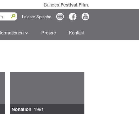
Bundes.
Festival.Film.
0
2
3
Leichte Sprache
nformationen
Presse
Kontakt
Nonation
, 1991