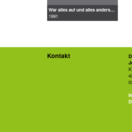
War alles auf und alles anders...
,
1991
Kontakt
D
J
K
4
0
I
D