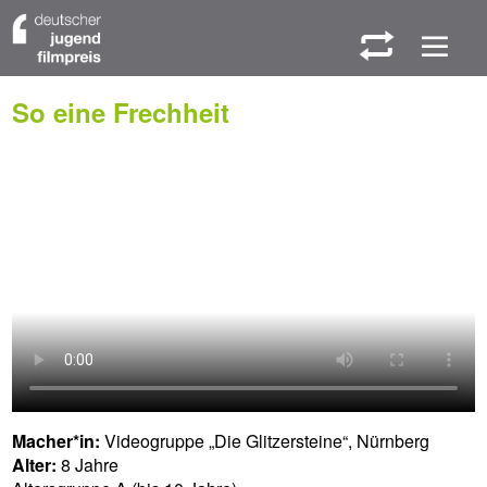
W
M
So eine Frechheit
Macher*in:
Videogruppe „Die Glitzersteine“, Nürnberg
Alter:
8 Jahre