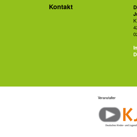
Kontakt
D
J
K
4
0
I
D
Veranstalter