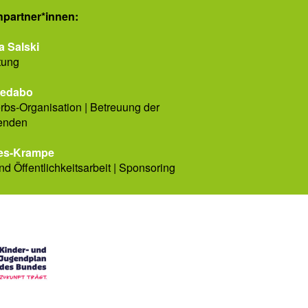
­partner*innen:
a Salski
tung
Ledabo
bs-Organisation | Betreuung der
enden
es-Krampe
nd Öffentlichkeitsarbeit | Sponsoring