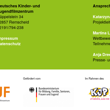
eutsches Kinder- und
Ansprech
ugendfilmzentrum
üppelstein 34
Katarzyn
2857 Remscheid
Projektlei
2191/794-238
Martina 
mpressum
Wettbewer
atenschutz
Teilnehm
Anja Dre
Presse- u
Gefördert vom
Im Rahmen des