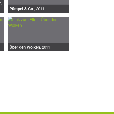
“
,
Pümpel & Co
, 2011
Über den Wolken
, 2011