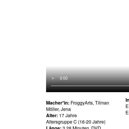
I
Macher*in:
FroggyArts, Tilman
E
Möller, Jena
E
Alter:
17 Jahre
Altersgruppe C (16-20 Jahre)
Länge:
3.28 Minuten, DVD