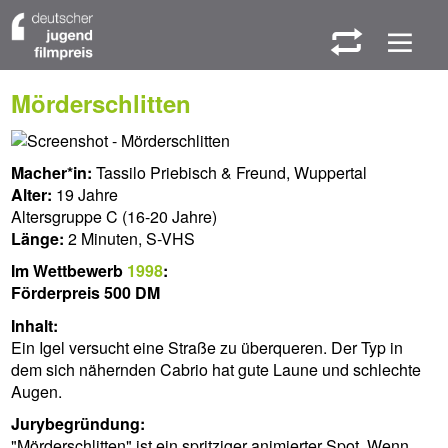
W
M
Mörderschlitten
Macher*in:
Tassilo Priebisch & Freund, Wuppertal
Alter:
19 Jahre
Altersgruppe C (16-20 Jahre)
Länge:
2 Minuten, S-VHS
Im Wettbewerb
1998
:
Förderpreis 500 DM
Inhalt:
Ein Igel versucht eine Straße zu überqueren. Der Typ in
dem sich nähernden Cabrio hat gute Laune und schlechte
Augen.
Jurybegründung:
"Mörderschlitten" ist ein spritziger animierter Spot. Wenn