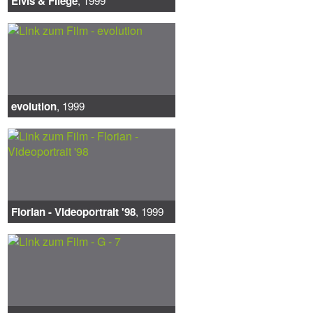
Elvis & Fliege
, 1999
evolution
, 1999
Florian - Videoportrait '98
, 1999