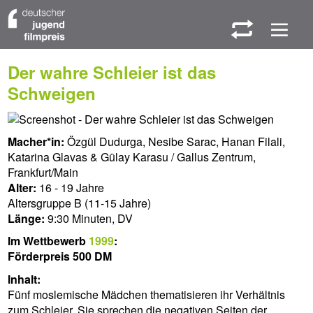
W
M
Der wahre Schleier ist das
Schweigen
Macher*in:
Özgül Dudurga, Nesibe Sarac, Hanan Filali,
Katarina Glavas & Gülay Karasu / Gallus Zentrum,
Frankfurt/Main
Alter:
16 - 19 Jahre
Altersgruppe B (11-15 Jahre)
Länge:
9:30 Minuten, DV
Im Wettbewerb
1999
:
Förderpreis 500 DM
Inhalt:
Fünf moslemische Mädchen thematisieren ihr Verhältnis
zum Schleier. Sie sprechen die negativen Seiten der