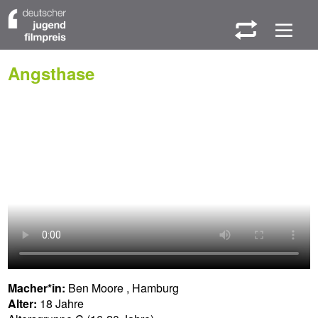
W
M
Angsthase
Macher*in:
Ben Moore , Hamburg
Alter:
18 Jahre